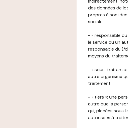
indirectement, nota
des données de loca
propres à son iden
sociale.
- « responsable du 
le service ou un au
responsable du (/de
moyens du traitemen
- « sous-traitant »
autre organisme qu
traitement.
- « tiers »: une pe
autre que la perso
qui, placées sous l
autorisées à traite