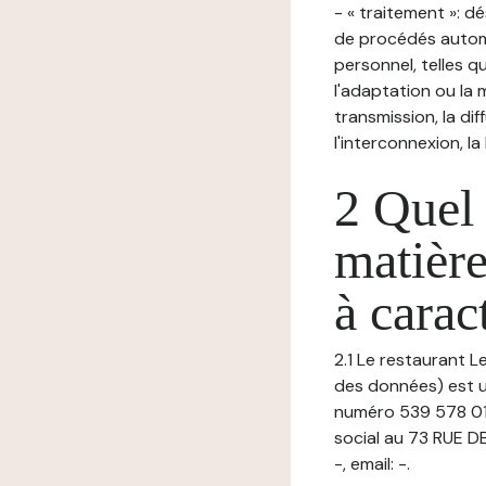
- « traitement »: 
de procédés autom
personnel, telles qu
l'adaptation ou la m
transmission, la di
l'interconnexion, la
2 Quel 
matière
à carac
2.1 Le restaurant L
des données) est u
numéro 539 578 01
social au 73 RUE D
-, email: -.