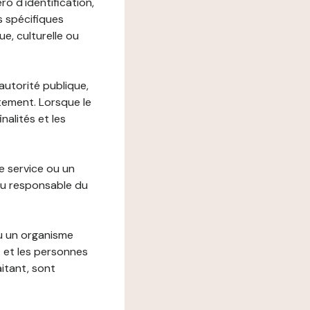
o d'identification,
s spécifiques
e, culturelle ou
autorité publique,
itement. Lorsque le
alités et les
le service ou un
du responsable du
ou un organisme
t et les personnes
itant, sont