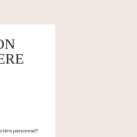
ON
ERE
actère personnel?