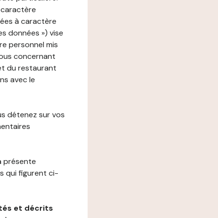
 caractère
nées à caractère
des données ») vise
re personnel mis
vous concernant
net du restaurant
ons avec le
us détenez sur vos
mentaires
a présente
 qui figurent ci-
és et décrits