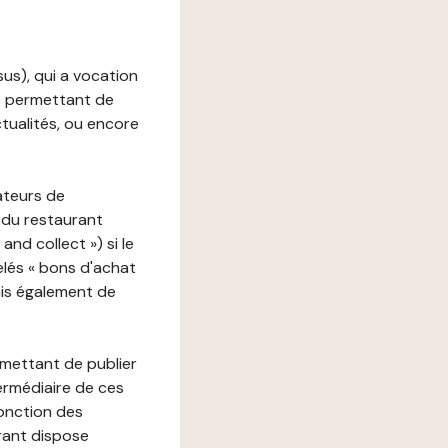
ssus), qui a vocation
ons permettant de
ctualités, ou encore
ateurs de
 du restaurant
nd collect ») si le
lés « bons d'achat
ais également de
rmettant de publier
termédiaire de ces
fonction des
urant dispose