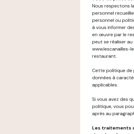
Nous respectons la
personnel recueilli
personnel ou politi
à vous informer de
en œuvre par le re
peut se réaliser au
www.lescanailles-le
restaurant.
Cette politique de
données à caractèr
applicables.
Si vous avez des 
politique, vous po
après au paragraph
Les traitements 