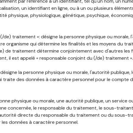
mment par référence à un identifiant, tel qu'un nom, un numér
lisation, un identifiant en ligne, ou à un ou plusieurs élément
tité physique, physiologique, génétique, psychique, économiqu
(/de) traitement »: désigne la personne physique ou morale, l'
tre organisme qui détermine les finalités et les moyens du tra
) de traitement détermine conjointement avec d'autres les fin
t, il est appelé « responsable conjoint du (/de) traitement ».
: désigne la personne physique ou morale, l'autorité publique, 
i traite des données à caractère personnel pour le compte 
rsonne physique ou morale, une autorité publique, un service 
nne concernée, le responsable du traitement, le sous-traitan
'autorité directe du responsable du traitement ou du sous-tra
r les données à caractère personnel.