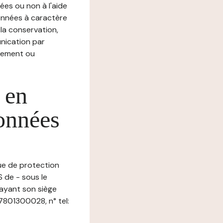
ées ou non à l'aide
nnées à caractère
, la conservation,
munication par
chement ou
 en
données
que de protection
 de - sous le
ayant son siège
801300028, n° tel: