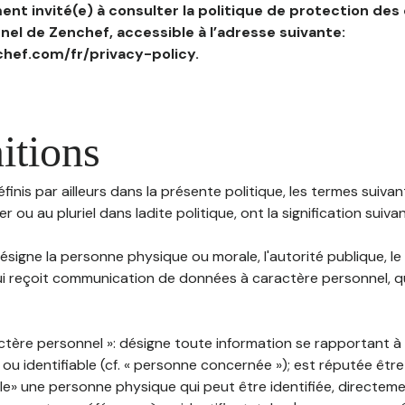
nt invité(e) à consulter la politique de protection des
el de Zenchef, accessible à l’adresse suivante:
hef.com/fr/privacy-policy.
itions
inis par ailleurs dans la présente politique, les termes suivant
r ou au pluriel dans ladite politique, ont la signification suiva
 désigne la personne physique ou morale, l'autorité publique, le
i reçoit communication de données à caractère personnel, qu'
ctère personnel »: désigne toute information se rapportant 
 ou identifiable (cf. « personne concernée »); est réputée êt
ble» une personne physique qui peut être identifiée, directem