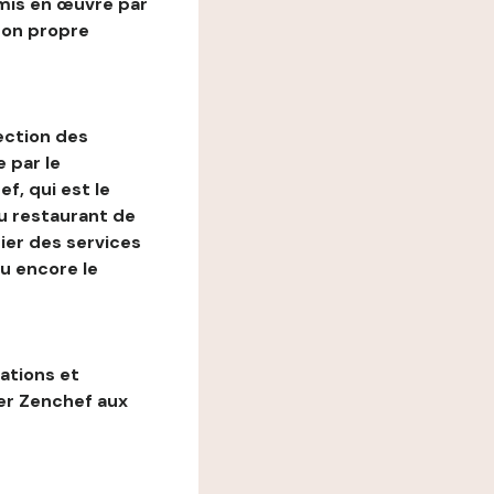
mis en œuvre par
son propre
ection des
 par le
f, qui est le
au restaurant de
ier des services
ou encore le
gations et
ter Zenchef aux