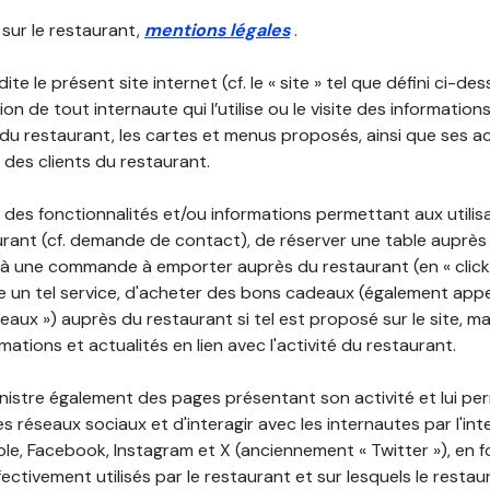
 sur le restaurant,
mentions légales
.
ite le présent site internet (cf. le « site » tel que défini ci-de
ion de tout internaute qui l’utilise ou le visite des informati
é du restaurant, les cartes et menus proposés, ainsi que ses a
r des clients du restaurant.
 des fonctionnalités et/ou informations permettant aux utilis
urant (cf. demande de contact), de réserver une table auprès
à une commande à emporter auprès du restaurant (en « click a
 un tel service, d'acheter des bons cadeaux (également appe
aux ») auprès du restaurant si tel est proposé sur le site, m
mations et actualités en lien avec l'activité du restaurant.
nistre également des pages présentant son activité et lui pe
s réseaux sociaux et d'interagir avec les internautes par l'in
le, Facebook, Instagram et X (anciennement « Twitter »), en 
ectivement utilisés par le restaurant et sur lesquels le resta