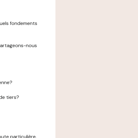
 quels fondements
 partageons-nous
éenne?
de tiers?
te particulière.