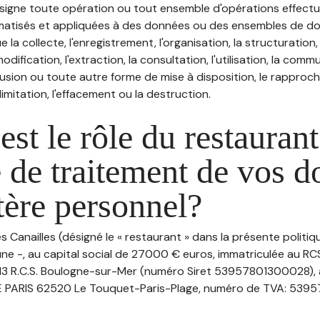
désigne toute opération ou tout ensemble d'opérations effectu
atisés et appliquées à des données ou des ensembles de do
e la collecte, l'enregistrement, l'organisation, la structuration
odification, l'extraction, la consultation, l'utilisation, la com
ffusion ou toute autre forme de mise à disposition, le rappro
 limitation, l'effacement ou la destruction.
est le rôle du restaurant
 de traitement de vos 
tère personnel?
es Canailles (désigné le « restaurant » dans la présente politi
ne -, au capital social de 27000 € euros, immatriculée au RCS
3 R.C.S. Boulogne-sur-Mer (numéro Siret 53957801300028), 
E PARIS 62520 Le Touquet-Paris-Plage, numéro de TVA: 53957