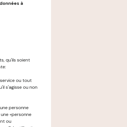
 données à
s, qu'ils soient
nte:
 service ou tout
il s'agisse ou non
à une personne
re une «personne
ent ou