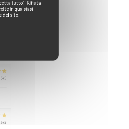
etta tutto', 'Rifiuta
elte in qualsiasi
 del sito.
5
/5
5
/5
5
/5