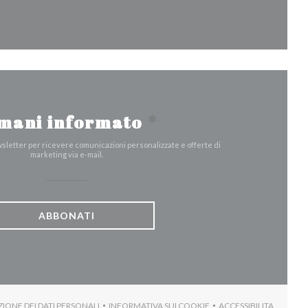
tra))
a finestra))
mani informato
*
ewsletter per ricevere comunicazioni personalizzate e offerte di
marketing via e-mail.
ABBONATI
ZIONE DEI DATI PERSONALI
INFORMATIVA SUI COOKIE
ACCESSIBILITA