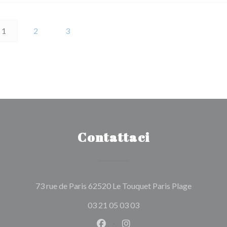
1
2
3
Contattaci
((apre una
73 rue de Paris 62520 Le Touquet Paris Plage
03 21 05 03 03