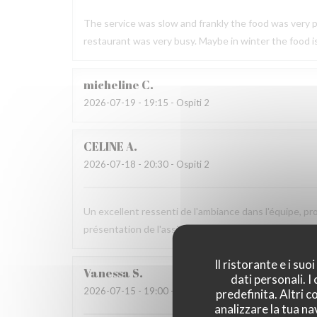
The service was slow and frankly the food was very po
restaurant was very busy. Maybe in winter the food i
micheline
C
2026-07-19
- 19:15 - Ospiti 2
CELINE
A
2026-07-18
- 20:30 - Ospiti 2
Un excellent ressenti de l'ambiance dans l'équipe, pro
présentation de l'assiette est parfaite. Les saveurs s
Il ristorante e i su
Vanessa
S
dati personali. 
2026-07-15
- 19:00 - Ospiti 3
predefinita. Altri 
analizzare la tua na