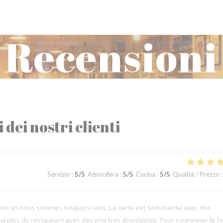
Recensioni
i dei nostri clienti
Servizio
:
5
/5
Atmosfera
:
5
/5
Cucina
:
5
/5
Qualità / Prezzo
:
nt et nous sommes toujours ravis. La carte est séduisante avec des
vrai plus du restaurant avec des prix très abordables. Pour couronner le t