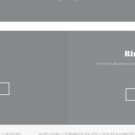
Facebook ((apre una nuova fines
Instagram ((apre una nuov
Ri
Iscriversi alla nostra n
((APRE UNA NUOVA FINESTRA))
CON
ZENCHEF
NOTE LEGALI
TERMINI DI UTILIZZO
POLITICA DI PROTE