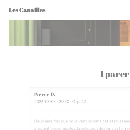
Personalizzazione delle tue scelte sui cookie
Les Canailles
I parer
Pierre
D
2026-08-05
- 20:30 - Ospiti 2
Deuxième fois que nous venons dans cet établisseme
propositions originales, la sélection des vins est un 