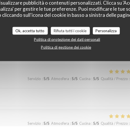
sualizzare pubblicità o contenuti personalizzati. Clicca su 'Acc
alizza' per gestire le tue preferenze. Puoi modificare le tue sc
liccando sull'icona del cookie in basso a sinistra delle pagine
Ok, accetta tutto
Rifiuta tutti i cookie
Personalizza
Servizio
:
5
/5
Atmosfera
:
5
/5
Cucina
:
5
/5
Qualità / Prezzo
:
Politica di protezione dei dati personali
Politica di gestione dei cookie
ts frais et travaillés. Nous avons passé un excellent moment
Servizio
:
5
/5
Atmosfera
:
5
/5
Cucina
:
5
/5
Qualità / Prezzo
:
Servizio
:
5
/5
Atmosfera
:
5
/5
Cucina
:
5
/5
Qualità / Prezzo
: