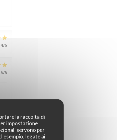
4
/5
5
/5
ortare la raccolta di
 per impostazione
3
/5
pzionali servono per
ad esempio, legate ai