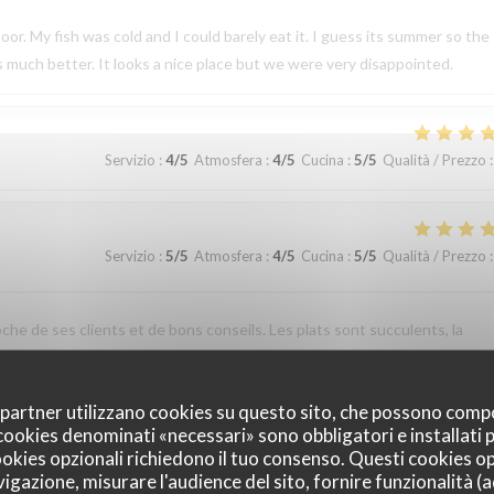
or. My fish was cold and I could barely eat it. I guess its summer so the
s much better. It looks a nice place but we were very disappointed.
Servizio
:
4
/5
Atmosfera
:
4
/5
Cucina
:
5
/5
Qualità / Prezzo
:
Servizio
:
5
/5
Atmosfera
:
4
/5
Cucina
:
5
/5
Qualità / Prezzo
:
che de ses clients et de bons conseils. Les plats sont succulents, la
ont appréciées. A refaire
oi partner utilizzano cookies su questo sito, che possono comp
I cookies denominati «necessari» sono obbligatori e installati
Servizio
:
4
/5
Atmosfera
:
4
/5
Cucina
:
4
/5
Qualità / Prezzo
:
cookies opzionali richiedono il tuo consenso. Questi cookies o
vigazione, misurare l'audience del sito, fornire funzionalità (