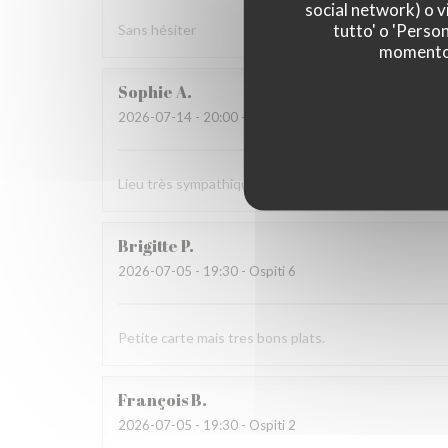
social network) o vi
tutto' o 'Person
Sans hésiter
momento c
Sophie
A
2026-07-14
- 20:00 - Ospiti 4
Lieu très sympathique, ambiance bistrot avec des pla
Brigitte
P
2026-07-05
- 19:30 - Ospiti 6
Petite carte mais tres bons plats.
François
B
2026-07-05
- 19:30 - Ospiti 2