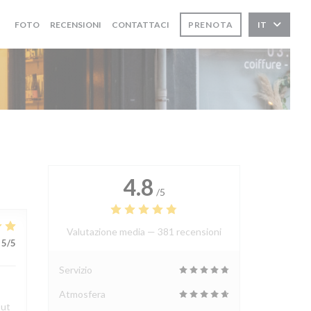
FOTO
RECENSIONI
CONTATTACI
PRENOTA
IT
4.8
/5
Valutazione media —
381 recensioni
5
/5
Servizio
Atmosfera
out