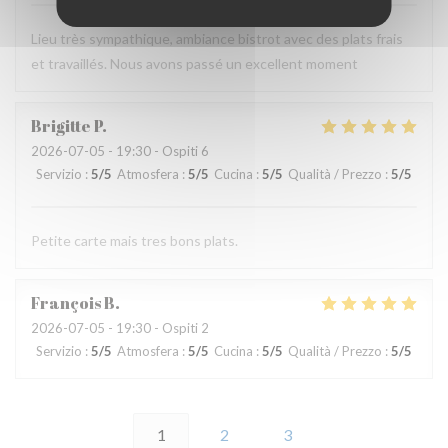
Lieu très sympathique, ambiance bistrot avec des plats frais
et travaillés. Nous avons passé un excellent moment
Brigitte
P
2026-07-05
- 19:30 - Ospiti 6
Servizio
:
5
/5
Atmosfera
:
5
/5
Cucina
:
5
/5
Qualità / Prezzo
:
5
/5
Petite carte mais tres bons plats.
François
B
2026-07-05
- 19:30 - Ospiti 2
Servizio
:
5
/5
Atmosfera
:
5
/5
Cucina
:
5
/5
Qualità / Prezzo
:
5
/5
1
2
3