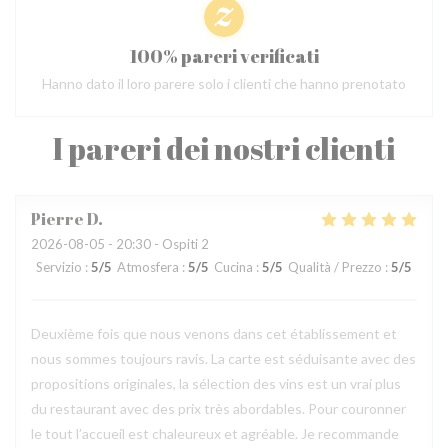
100% pareri verificati
Hanno dato il loro parere solo i clienti che hanno prenotato
I pareri dei nostri clienti
Pierre
D
2026-08-05
- 20:30 - Ospiti 2
Servizio
:
5
/5
Atmosfera
:
5
/5
Cucina
:
5
/5
Qualità / Prezzo
:
5
/5
Deuxième fois que nous venons dans cet établissement et
nous sommes toujours ravis. La carte est séduisante avec des
propositions originales, la sélection des vins est un vrai plus
du restaurant avec des prix très abordables. Pour couronner
le tout l’accueil est chaleureux et agréable. Je recommande