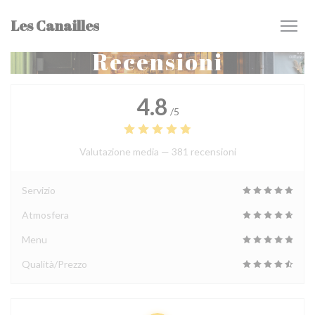
Personalizzazione delle tue scelte sui cookie
Les Canailles
Recensioni
4.8
/5
Valutazione media —
381 recensioni
Servizio
Atmosfera
Menu
Qualità/Prezzo