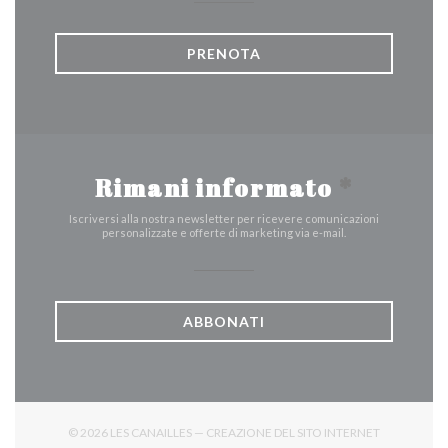
PRENOTA
Rimani informato
*
Iscriversi alla nostra newsletter per ricevere comunicazioni
personalizzate e offerte di marketing via e-mail.
ABBONATI
© 2026 LES CANAILLES — CREAZIONE DEL SITO INTERNET