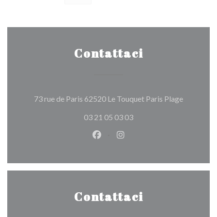
Contattaci
((apre una
73 rue de Paris 62520 Le Touquet Paris Plage
03 21 05 03 03
Facebook ((apre una nuova fines
Instagram ((apre una nuov
Contattaci