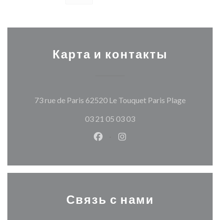
Карта и контакты
((открыва
73 rue de Paris 62520 Le Touquet Paris Plage
03 21 05 03 03
Facebook ((открывается в ново
Instagram ((открывается
Связь с нами