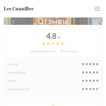
Панель управления cookies
Les Canailles
Отзывы
4.8
/5
Средний рейтинг —
381 отзывы
Услуги
Атмосфера
Меню
Цена/качество